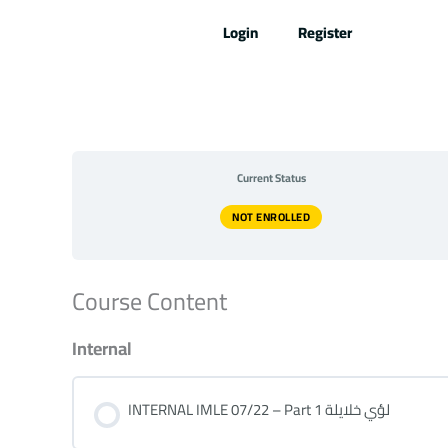
Skip
Login
Register
to
content
Current Status
NOT ENROLLED
Course Content
Internal
INTERNAL IMLE 07/22 – Part 1 لؤي خلايلة